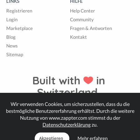
LINKS
HILFE
Registrieren
Help Center
Login
Community
Marketplace
Fragen & Antworten
Blog
Kontakt
News
Sitemap
Built with
in
Switzerland.
Wir verwenden Cookies, um sicherzustellen, dass du die
bestmögliche Benutzererfahrung erhältst. Durch die weitere
© Zappter
Nutzung von www.zappter.com stimmst du der
Datenschutzerklärung
zu.
Mehr erfahren
Akzeptieren