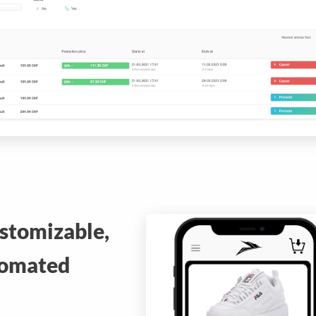
ustomizable,
omated