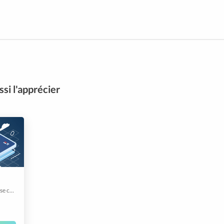
si l'apprécier
Push-Notifications increase customer retention, engagement & conversions by sending real-time personalized messages at the most appropriate moments.