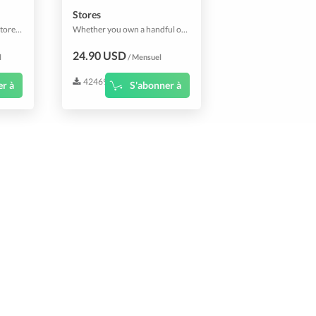
Stores
Add 20 Licences to your Stores-System.
Whether you own a handful of small stores, different brands, or a franchise restaurant stretching across cities & countries; you need a multi-store app that can manage things centrally while operating individually. Stores plugin does just that. This plugin includes 3 stores.
24.90 USD
l
/ Mensuel
42469
er à
S'abonner à