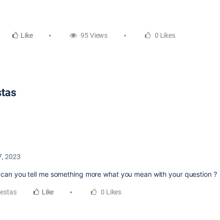
Like
95 Views
0 Likes
stas
7, 2023
, can you tell me something more what you mean with your question ?
estas
Like
0 Likes