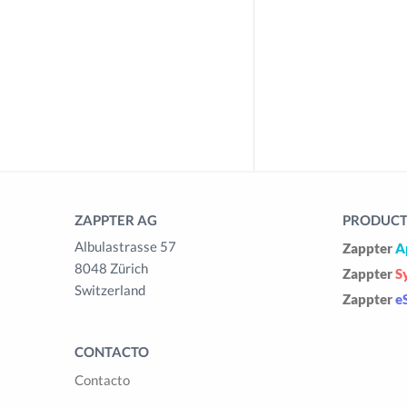
ZAPPTER AG
PRODUCTS
Albulastrasse 57
Zappter
A
8048 Zürich
Zappter
S
Switzerland
Zappter
e
CONTACTO
Contacto