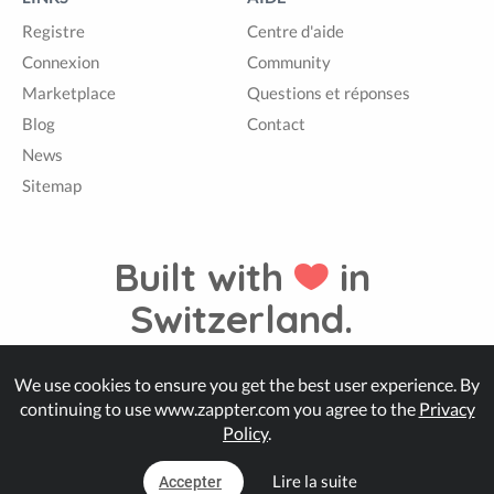
Registre
Centre d'aide
Connexion
Community
Marketplace
Questions et réponses
Blog
Contact
News
Sitemap
Built with
in
Switzerland.
We use cookies to ensure you get the best user experience. By
© Zappter
continuing to use www.zappter.com you agree to the
Privacy
Policy
.
Lire la suite
Accepter