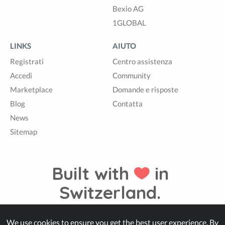
Bexio AG
1GLOBAL
LINKS
AIUTO
Registrati
Centro assistenza
Accedi
Community
Marketplace
Domande e risposte
Blog
Contatta
News
Sitemap
Built with
in
Switzerland.
We use cookies to ensure you get the best user experience. By
© Zappter