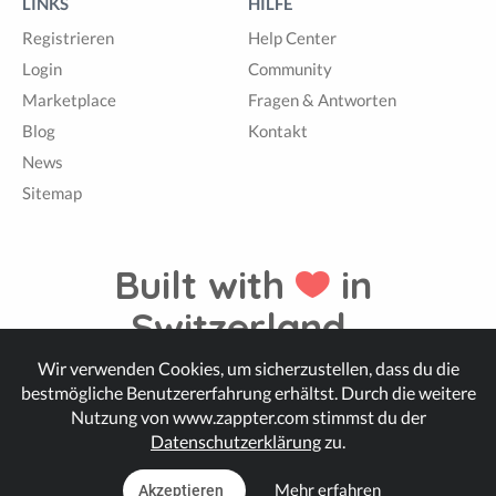
LINKS
HILFE
Registrieren
Help Center
Login
Community
Marketplace
Fragen & Antworten
Blog
Kontakt
News
Sitemap
Built with
in
Switzerland.
Wir verwenden Cookies, um sicherzustellen, dass du die
bestmögliche Benutzererfahrung erhältst. Durch die weitere
© Zappter
Nutzung von www.zappter.com stimmst du der
Datenschutzerklärung
zu.
Mehr erfahren
Akzeptieren