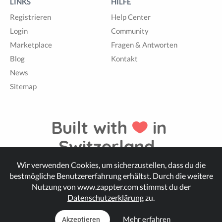
LINKS
HILFE
Registrieren
Help Center
Login
Community
Marketplace
Fragen & Antworten
Blog
Kontakt
News
Sitemap
Built with
in
Switzerland.
Wir verwenden Cookies, um sicherzustellen, dass du die
bestmögliche Benutzererfahrung erhältst. Durch die weitere
© Zappter
Nutzung von www.zappter.com stimmst du der
Datenschutzerklärung
zu.
Mehr erfahren
Akzeptieren