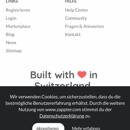
LINKS
HILFE
Registrieren
Help Center
Login
Community
Marketplace
Fragen & Antworten
Blog
Kontakt
News
Sitemap
Built with
in
Switzerland.
Wir verwenden Cookies, um sicherzustellen, dass du die
bestmögliche Benutzererfahrung erhältst. Durch die weitere
© Zappter
Nutzung von www.zappter.com stimmst du der
Datenschutzerklärung
zu.
Mehr erfahren
Akzeptieren