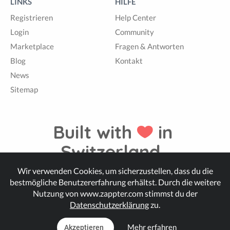
LINKS
HILFE
Registrieren
Help Center
Login
Community
Marketplace
Fragen & Antworten
Blog
Kontakt
News
Sitemap
Built with
in
Switzerland.
Wir verwenden Cookies, um sicherzustellen, dass du die
bestmögliche Benutzererfahrung erhältst. Durch die weitere
© Zappter
Nutzung von www.zappter.com stimmst du der
Datenschutzerklärung
zu.
Mehr erfahren
Akzeptieren