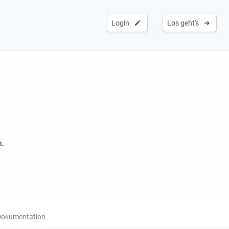
Login
Los geht's
.
okumentation