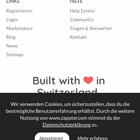
LINKS
HILFE
Registrieren
Help Center
Login
Community
Marketplace
Fragen & Antworten
Blog
Kontakt
News
Sitemap
Built with
in
Switzerland.
Wir verwenden Cookies, um sicherzustellen, dass du die
bestmögliche Benutzererfahrung erhältst. Durch die weitere
© Zappter
Nutzung von www.zappter.com stimmst du der
Datenschutzerklärung
zu.
Mehr erfahren
Akzeptieren