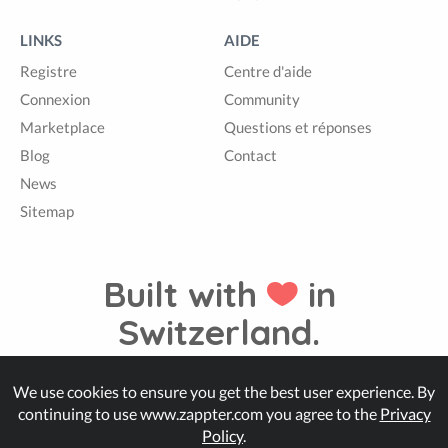
LINKS
AIDE
Registre
Centre d'aide
Connexion
Community
Marketplace
Questions et réponses
Blog
Contact
News
Sitemap
Built with
in
Switzerland.
We use cookies to ensure you get the best user experience. By
© Zappter
continuing to use www.zappter.com you agree to the
Privacy
Policy
.