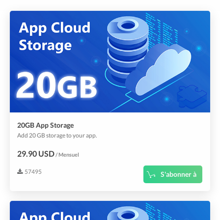
20GB App Storage
Add 20 GB storage to your app.
29.90 USD
/ Mensuel
57495
S'abonner à