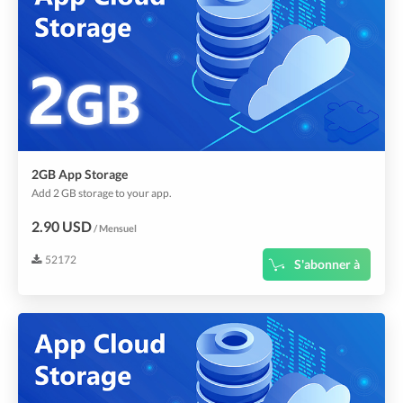
2GB App Storage
Add 2 GB storage to your app.
2.90 USD
/ Mensuel
52172
S'abonner à