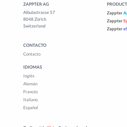
ZAPPTER AG
PRODUCTS
Albulastrasse 57
Zappter
A
8048 Zürich
Zappter
S
Switzerland
Zappter
e
CONTACTO
Contacto
IDIOMAS
Inglés
Alemán
Francés
Italiano
Español