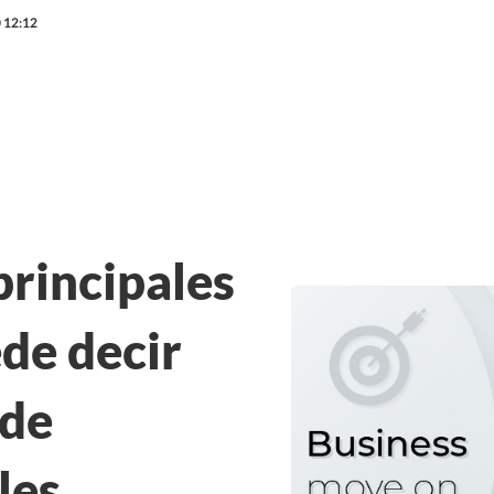
 12:12
principales
ede decir
 de
les