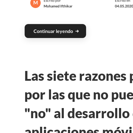
Escrito por
Escrito en
M
Mohamed Ifthikar
04.05.2020
Continuar leyendo
Las siete razones 
por las que no pu
"no" al desarrollo
aplicaciones móvi