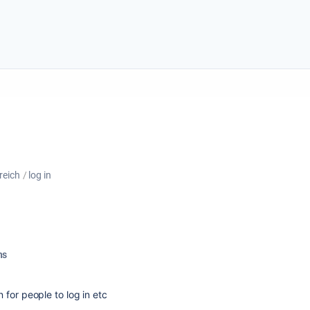
reich
log in
hs
n for people to log in etc