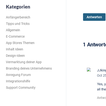
Kategorien
Antworten
Anfängerbereich
Tipps und Tricks
Allgemein
E-Commerce
App Stores Themen
1 Antwort
Inhalt Ideen
Design-Ideen
Vermarktung deiner App
Branding deines Unternehmens
JJkin
Anregung Forum
Oct 2
Integrationshilfe
Yes, y
Support Community
all th
Antwo