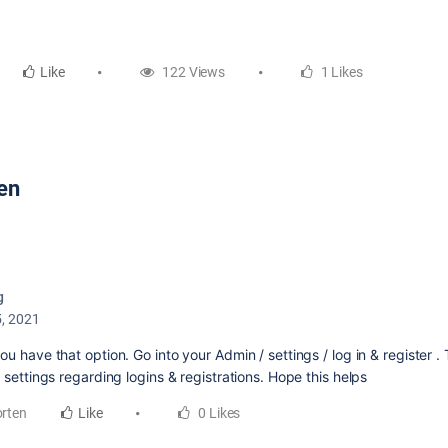
Like
122 Views
1 Likes
en
g
5, 2021
ou have that option. Go into your Admin / settings / log in & register 
e settings regarding logins & registrations. Hope this helps
rten
Like
0 Likes