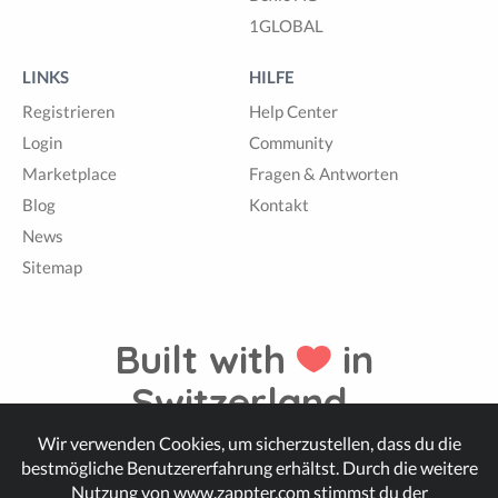
1GLOBAL
LINKS
HILFE
Registrieren
Help Center
Login
Community
Marketplace
Fragen & Antworten
Blog
Kontakt
News
Sitemap
Built with
in
Switzerland.
Wir verwenden Cookies, um sicherzustellen, dass du die
bestmögliche Benutzererfahrung erhältst. Durch die weitere
© Zappter
Nutzung von www.zappter.com stimmst du der