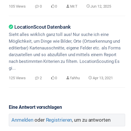
105 Views
0
0
Mr.T
Jun 12, 2025
LocationScout Datenbank
Sieht alles wirklich ganz toll aus! Nur suche ich eine
Möglichkeit, um Dinge wie Bilder, Orte (Ortserkennung und
editierbar) Kartenausschnitte, eigene Felder etc. als Forms
darzustellen und so abzufüllen und mittels einem Report
nach bestimmten Kriterien zu filtern. LocationScouting Es
gi...
125 Views
2
0
fahhu
Apr 13, 2021
Eine Antwort vorschlagen
Anmelden
oder
Registrieren
, um zu antworten