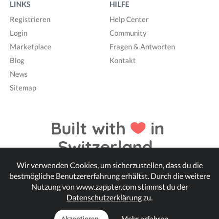
LINKS
HILFE
Registrieren
Help Center
Login
Community
Marketplace
Fragen & Antworten
Blog
Kontakt
News
Sitemap
Built with
in
Switzerland.
Wir verwenden Cookies, um sicherzustellen, dass du die
bestmögliche Benutzererfahrung erhältst. Durch die weitere
© Zappter
Nutzung von www.zappter.com stimmst du der
Datenschutzerklärung
zu.
Mehr erfahren