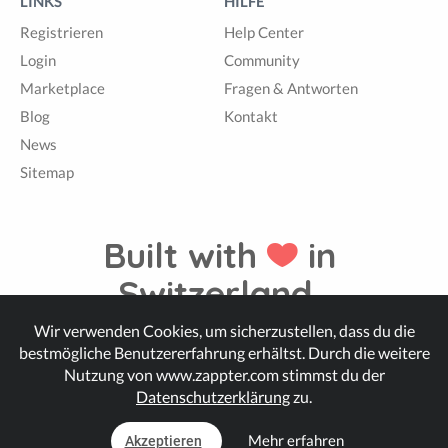
LINKS
HILFE
Registrieren
Help Center
Login
Community
Marketplace
Fragen & Antworten
Blog
Kontakt
News
Sitemap
Built with
in
Switzerland.
Wir verwenden Cookies, um sicherzustellen, dass du die
bestmögliche Benutzererfahrung erhältst. Durch die weitere
© Zappter
Nutzung von www.zappter.com stimmst du der
Datenschutzerklärung
zu.
Mehr erfahren
Akzeptieren