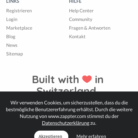
LINKS
HILFE
Registrieren
Help Center
Login
Community
Marketplace
Fragen & Antworten
Blog
Kontakt
News
Sitemap
Built with
in
Switzerland.
Wir verwenden Cookies, um sicherzustellen, dass du die
bestmögliche Benutzererfahrung erhältst. Durch die weitere
© Zappter
Nutzung von www.zappter.com stimmst du der
Datenschutzerklärung
zu.
Mehr erfahren
Akzeptieren