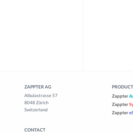
ZAPPTER AG
PRODUCTS
Albulastrasse 57
Zappter
A
8048 Zürich
Zappter
S
Switzerland
Zappter
e
CONTACT