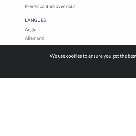
Prenez contact avec nous
LANGUES
Anglais
Allemand
Français
Italien
We use cookies to ensure you get the bes
Espagnol
Built with
in Switzer
© Zappter