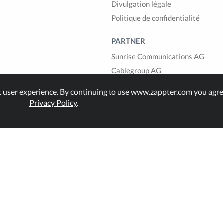
Divulgation légale
Politique de confidentialité
PARTNER
Sunrise Communications AG
Cablegroup AG
Bexio AG
t user experience. By continuing to use www.zappter.com you agre
1GLOBAL
Privacy Policy
.
land.