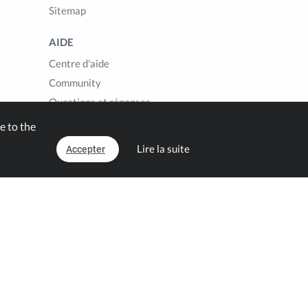
Sitemap
AIDE
Centre d'aide
Community
Questions et réponses
Contact
e to the
Lire la suite
Accepter