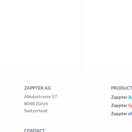
ZAPPTER AG
PRODUCTS
Albulastrasse 57
Zappter
A
8048 Zürich
Zappter
S
Switzerland
Zappter
e
CONTACT