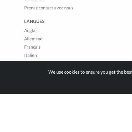
Prenez contact avec nous
LANGUES
Anglais
Allemand
Français
Italien
Espagnol
We use cookies to ensure you get the bes
Built with
in Switzer
© Zappter