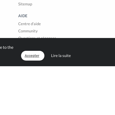
Sitemap
AIDE
Centre d'aide
Community
Questions et réponses
Contact
e to the
Lire la suite
Accepter