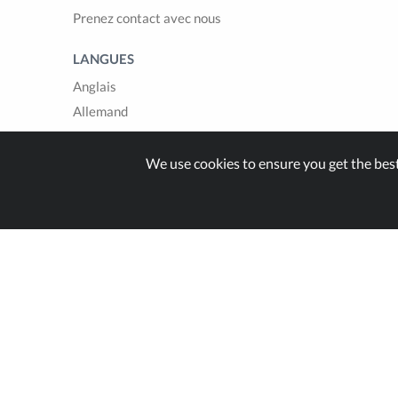
Prenez contact avec nous
LANGUES
Anglais
Allemand
Français
Italien
We use cookies to ensure you get the bes
Espagnol
Built with
in Switzer
© Zappter