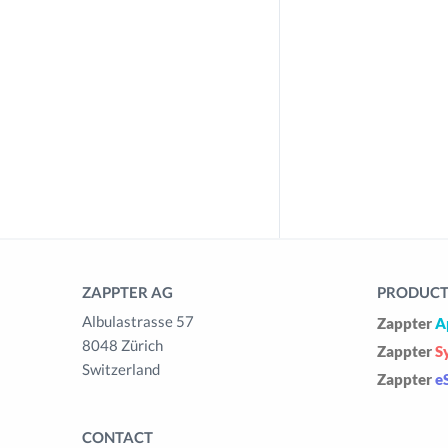
ZAPPTER AG
PRODUCTS
Albulastrasse 57
Zappter
A
8048 Zürich
Zappter
S
Switzerland
Zappter
e
CONTACT