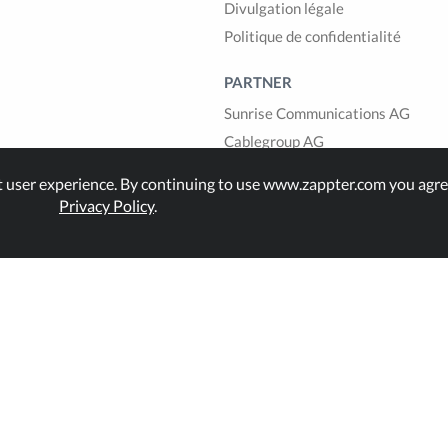
Divulgation légale
Politique de confidentialité
PARTNER
Sunrise Communications AG
Cablegroup AG
Bexio AG
t user experience. By continuing to use www.zappter.com you agre
1GLOBAL
Privacy Policy
.
land.