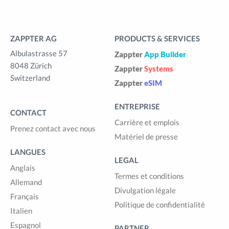
ZAPPTER AG
PRODUCTS & SERVICES
Albulastrasse 57
Zappter
App Builder
8048 Zürich
Zappter
Systems
Switzerland
Zappter
eSIM
ENTREPRISE
CONTACT
Carrière et emplois
Prenez contact avec nous
Matériel de presse
LANGUES
LEGAL
Anglais
Termes et conditions
Allemand
Divulgation légale
Français
Politique de confidentialité
Italien
Espagnol
PARTNER