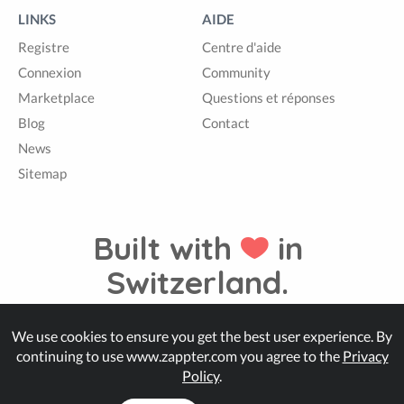
LINKS
AIDE
Registre
Centre d'aide
Connexion
Community
Marketplace
Questions et réponses
Blog
Contact
News
Sitemap
Built with
in
Switzerland.
We use cookies to ensure you get the best user experience. By
© Zappter
continuing to use www.zappter.com you agree to the
Privacy
Policy
.