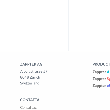
ZAPPTER AG
PRODUCTS
Albulastrasse 57
Zappter
A
8048 Zürich
Zappter
S
Switzerland
Zappter
e
CONTATTA
Contattaci