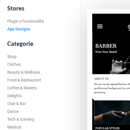
Stores
Plugin e funzionalità
App Designs
Categorie
Shop
Clothes
Beauty & Wellness
Food & Restaurant
Coffee & Sweets
Delights
Club & Bar
Dance
Tech & Gaming
Medical