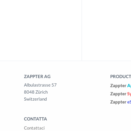
ZAPPTER AG
PRODUCTS
Albulastrasse 57
Zappter
A
8048 Zürich
Zappter
S
Switzerland
Zappter
e
CONTATTA
Contattaci