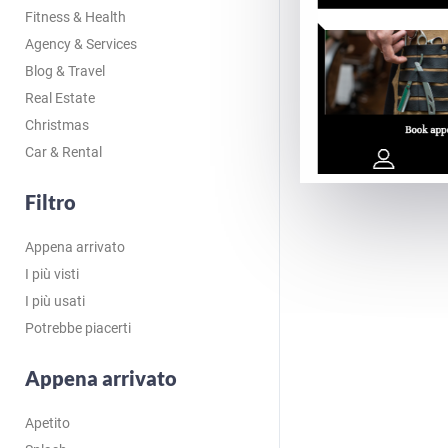
Fitness & Health
Agency & Services
Blog & Travel
Real Estate
Christmas
Car & Rental
Filtro
Appena arrivato
I più visti
I più usati
Potrebbe piacerti
Appena arrivato
Apetito