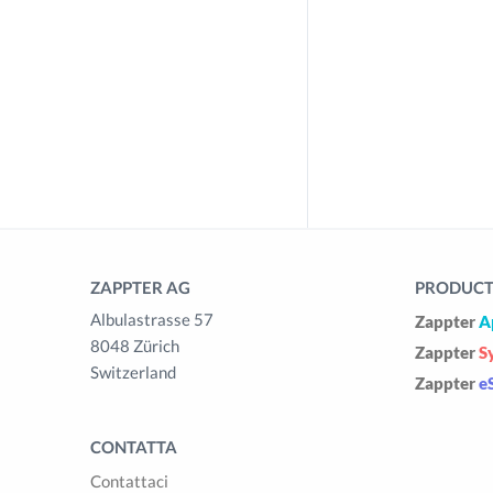
ZAPPTER AG
PRODUCTS
Albulastrasse 57
Zappter
A
8048 Zürich
Zappter
S
Switzerland
Zappter
e
CONTATTA
Contattaci