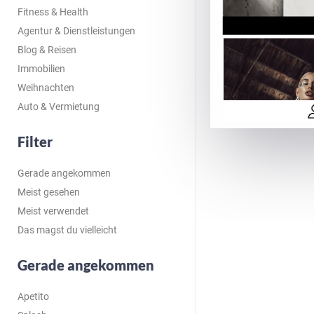
Fitness & Health
Agentur & Dienstleistungen
Blog & Reisen
Immobilien
Weihnachten
Auto & Vermietung
Filter
Gerade angekommen
Meist gesehen
Meist verwendet
Das magst du vielleicht
Gerade angekommen
Apetito