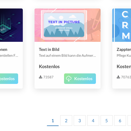
onen
Text in Bild
Zappte
Bundle von plattform-essentiellen Funktionen. Bereitet deine App darauf vor, mit bestehenden und zukünftigen Zappter-basierten Funktionen, Plugins & Rollouts zu arbeiten.
Text auf einem Bild kann die Aufmerksamkeit der Nutzer besser gewinnen. Das Plugin vereinfacht das Platzieren einer mittig ausgerichteten Überschrift auf einem Bild mit einer kurzen Beschreibung darunter, stilvoll.
Kostenlos
Kosten
73587
7076
ostenlos
Kostenlos
1
2
3
4
5
6