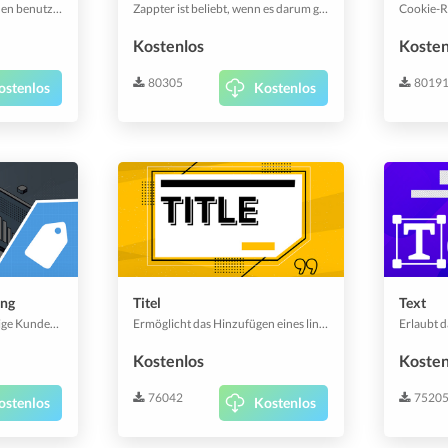
Mache aus deiner App einen benutzerfreundlichen Katalog, indem du verwandte Elemente in Kategorien auflistest. Dann kannst du auch Unterkategorien innerhalb einer Kategorie hinzufügen. Und du kannst auch Unterkategorien innerhalb einer Unterkategorie hinzufügen. Mach endlos weiter, bis du zufrieden bist.
Zappter ist beliebt, wenn es darum geht, dein Design bis ins kleinste Detail anzupassen - einschließlich der Farben. Dieses Plugin ermöglicht es, Farben für UI-Elemente global vorzugeben.
Kostenlos
Kosten
80305
8019
ostenlos
Kostenlos
ung
Titel
Text
Nutze Tags, um deine riesige Kundendatenbank durch eine kleinere Linse zu sehen. Es hilft dir bei wichtigen Einsichten, Geschäftsstrategien und der Personalisierung deiner Dienstleistungen. Markiere deine Nutzer und verwende diese Tags, um Push-Benachrichtigungen zu versenden, Gutscheine zu erstellen und vieles mehr.
Ermöglicht das Hinzufügen eines linksbündigen Titels in fetter & etwas größerer Schrift. Ideal für fokussierte Überschriften.
Kostenlos
Kosten
76042
7520
ostenlos
Kostenlos