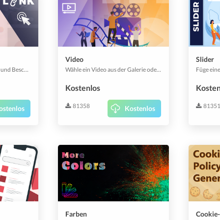
Video
Slider
Füge URL-Links mit Titeln und Beschreibungen hinzu.
Wähle ein Video aus der Galerie oder füge einfach den Videolink von deinen Lieblings-Videoportalen wie YouTube oder Vimeo ein und bette es in deine App ein.
Kostenlos
Kosten
81358
8135
ostenlos
Kostenlos
Farben
Cookie-