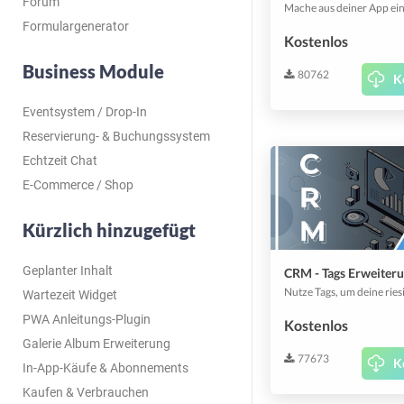
Forum
Formulargenerator
Kostenlos
Business Module
80762
K
Eventsystem / Drop-In
Reservierung- & Buchungssystem
Echtzeit Chat
E-Commerce / Shop
Kürzlich hinzugefügt
Geplanter Inhalt
CRM - Tags Erweiter
Wartezeit Widget
PWA Anleitungs-Plugin
Kostenlos
Galerie Album Erweiterung
77673
K
In-App-Käufe & Abonnements
Kaufen & Verbrauchen