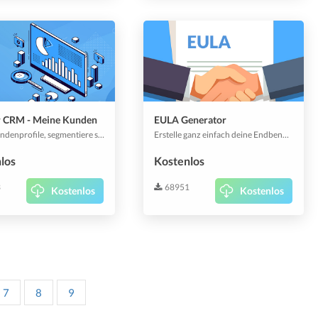
r CRM - Meine Kunden
EULA Generator
Pflege Kundenprofile, segmentiere sie, verbessere die Kommunikation, vermarkte deine Angebote erneut und steigere deine analytischen Daten und Berichte um sie an dich zu binden.
Erstelle ganz einfach deine Endbenutzer-Lizenzvereinbarung.
los
Kostenlos
3
68951
Kostenlos
Kostenlos
7
8
9