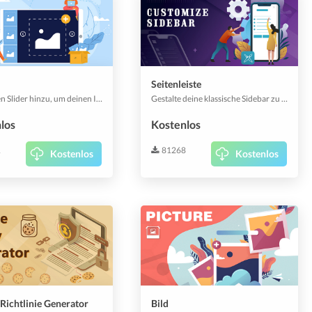
Seitenleiste
Füge einen Slider hinzu, um deinen Inhalt besser auszudrücken. Wähle Bilder aus der Galerie aus und setze einen Titel- und Beschreibungstext, der in der Mitte des Bildes platziert wird.
Gestalte deine klassische Sidebar zu etwas Besonderem & Smarterem; füge Textinhalte, Medien, Links, vordefinierte Menüaktionen hinzu oder zeige ein Popup.
los
Kostenlos
1
81268
Kostenlos
Kostenlos
Richtlinie Generator
Bild