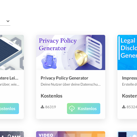
Benutzerdefinierte untere Leiste
Privacy Policy Generator
Impres
Erhalte mehr Kontrolle darüber, wie sich App-Nutzer einloggen und was in der Fusszeile der App für sie verfügbar ist. Aktiviere oder deaktiviere mehrere Module in deiner Fussleiste. Passe Farben und Text im Anmelde- und Registrierungsbereich einfach an.
Deine Nutzer über deine Datenschutzrichtlinien aufzuklären ist ein wesentlicher Bestandteil deiner App; es ist eine gesetzliche Anforderung. Dieses Plugin hilft dir dabei, deine Datenschutzrichtlinien durch vordefinierte und anpassbare Vorlagen zu erstellen.
Kostenlos
Kosten
86319
8532
ostenlos
Kostenlos