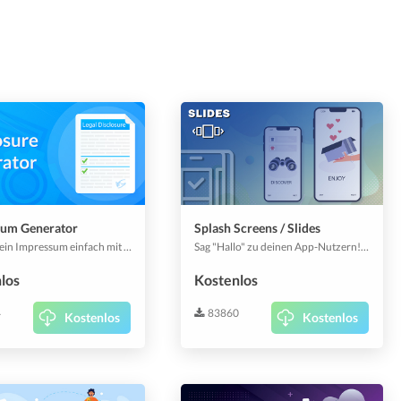
sum Generator
Splash Screens / Slides
Erstelle dein Impressum einfach mit einer vordefinierten Vorlage und mache sie in deiner App oder Webapp sichtbar.
Sag "Hallo" zu deinen App-Nutzern! Verwende Intro Slides, um deine App-Nutzer mit schönen Intros durch deine App zu führen. Ein Muss für alle Apps!
los
Kostenlos
4
83860
Kostenlos
Kostenlos