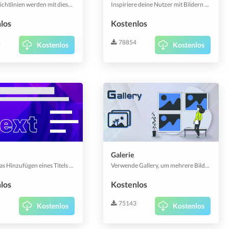
Cookie-Richtlinien werden mit diesem Plugin spielerisch erstellt. Editiere einfach deinen Firmennamen und los geht's.
Inspiriere deine Nutzer mit Bildern aus der Galerie, lade neue hoch oder wähle eines von Unsplash.
los
Kostenlos
1
78854
Kostenlos
Kostenlos
Galerie
Erlaubt das Hinzufügen eines Titels mit einer Beschreibung direkt darunter.
Verwende Gallery, um mehrere Bilder wie eine Bildcollage zu zeigen und stelle das Spaltenraster auf eine, zwei oder drei Spalten ein, um es an dein Thema anzupassen.
los
Kostenlos
5
75143
Kostenlos
Kostenlos