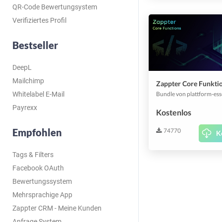
QR-Code Bewertungsystem
Verifiziertes Profil
Bestseller
DeepL
Mailchimp
Zappter Core Funkti
Whitelabel E-Mail
Payrexx
Kostenlos
Empfohlen
74770
K
Tags & Filters
Facebook OAuth
Bewertungssystem
Mehrsprachige App
Zappter CRM - Meine Kunden
Anfrage System