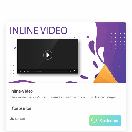
Inline-Video
Verwende dieses Plugin, um ein Inline-Video zum Inhalt hinzuzufügen. Inline-Videos werden nahtlos in deine App integriert, spielen automatisch ab, wenn der Nutzer dorthin scrollt und vieles mehr. Genau wie in Social Media Apps erlaubt dieses Plugin, Videos auf eine schöne Art und Weise darzustellen.
Kostenlos
47048
Kostenlos