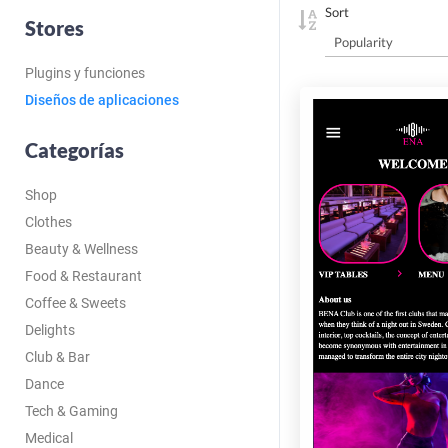
Sort
Stores
Plugins y funciones
Diseños de aplicaciones
Categorías
Shop
Clothes
Beauty & Wellness
Food & Restaurant
Coffee & Sweets
Delights
Club & Bar
Dance
Tech & Gaming
Medical