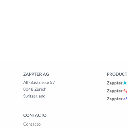
ZAPPTER AG
PRODUCTS
Albulastrasse 57
Zappter
A
8048 Zürich
Zappter
S
Switzerland
Zappter
e
CONTACTO
Contacto