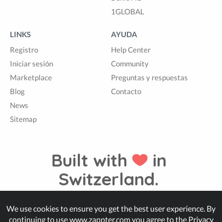
1GLOBAL
LINKS
AYUDA
Registro
Help Center
Iniciar sesión
Community
Marketplace
Preguntas y respuestas
Blog
Contacto
News
Sitemap
Built with
in
Switzerland.
We use cookies to ensure you get the best user experience. By
© Zappter
continuing to use www.zappter.com you agree to the
Privacy