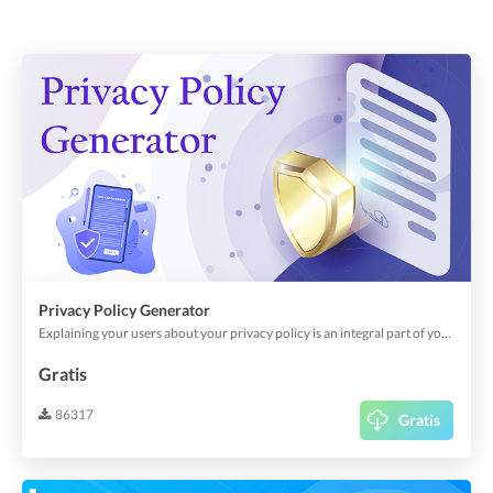
Privacy Policy Generator
Explaining your users about your privacy policy is an integral part of your app; it's a legal requirement. Besides, it creates user/corporate confidence in how your app uses personal, financial, and other sensitive data across your app.This plugin helps you can create your privacy policy through predefined and customizable templates.
Gratis
86317
Gratis