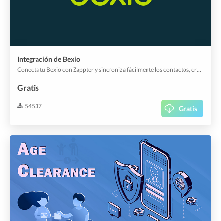
Integración de Bexio
Conecta tu Bexio con Zappter y sincroniza fácilmente los contactos, crea facturas y mucho más.
Gratis
54537
Gratis