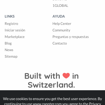
1GLOBAL
LINKS
AYUDA
Registro
Help Center
Iniciar sesión
Community
Marketplace
Preguntas y respuestas
Blog
Contacto
News
Sitemap
Built with
in
Switzerland.
We use cookies to ensure you get the best user experience. By
© Zappter
continuing to use www.zappter.com you agree to the
Privacy