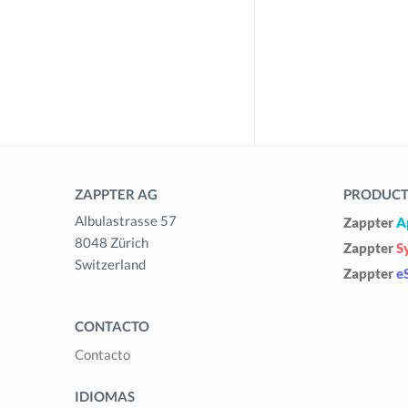
ZAPPTER AG
PRODUCTS
Albulastrasse 57
Zappter
A
8048 Zürich
Zappter
S
Switzerland
Zappter
e
CONTACTO
Contacto
IDIOMAS