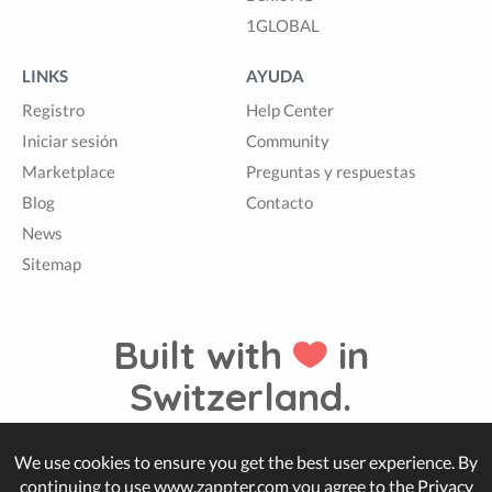
1GLOBAL
LINKS
AYUDA
Registro
Help Center
Iniciar sesión
Community
Marketplace
Preguntas y respuestas
Blog
Contacto
News
Sitemap
Built with
in
Switzerland.
We use cookies to ensure you get the best user experience. By
© Zappter
continuing to use www.zappter.com you agree to the
Privacy