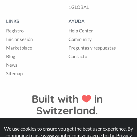
1GLOBAL
LINKS
AYUDA
Registro
Help Center
Iniciar sesión
Community
Marketplace
Preguntas y respuestas
Blog
Contacto
News
Sitemap
Built with
in
Switzerland.
We use cookies to ensure you get the best user experience. By
© Zappter
continuing to use www.zappter.com you agree to the
Privacy