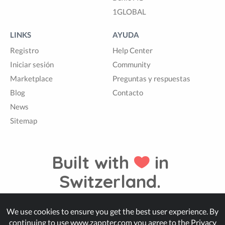
1GLOBAL
LINKS
AYUDA
Registro
Help Center
Iniciar sesión
Community
Marketplace
Preguntas y respuestas
Blog
Contacto
News
Sitemap
Built with
in
Switzerland.
We use cookies to ensure you get the best user experience. By
© Zappter
continuing to use www.zappter.com you agree to the
Privacy