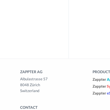
ZAPPTER AG
PRODUCTS
Albulastrasse 57
Zappter
A
8048 Zürich
Zappter
S
Switzerland
Zappter
e
CONTACT