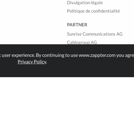
Divulgation légale
Politique de confidentialité
PARTNER
Sunrise Communications AG
Cablegroup AG
Bexio AG
t user experience. By continuing to use www.zappter.com you agre
1GLOBAL
Privacy Policy
.
land.