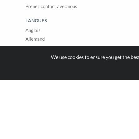
Prenez contact avec nous
LANGUES
Anglais
Allemand
Français
Italien
We use cookies to ensure you get the bes
Espagnol
Built with
in Switzer
© Zappter