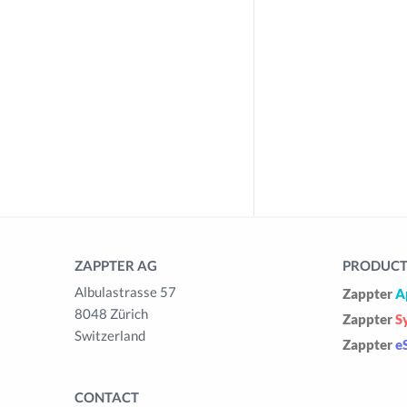
ZAPPTER AG
PRODUCTS
Albulastrasse 57
Zappter
A
8048 Zürich
Zappter
S
Switzerland
Zappter
e
CONTACT