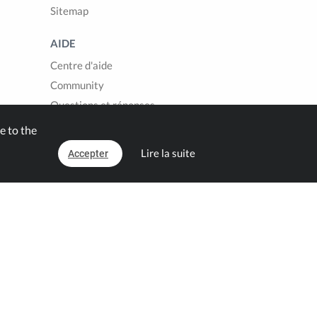
Sitemap
AIDE
Centre d'aide
Community
Questions et réponses
Contact
e to the
Lire la suite
Accepter