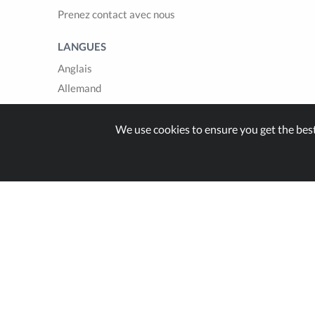
Prenez contact avec nous
LANGUES
Anglais
Allemand
Français
Italien
We use cookies to ensure you get the bes
Espagnol
Built with
in Switzer
© Zappter