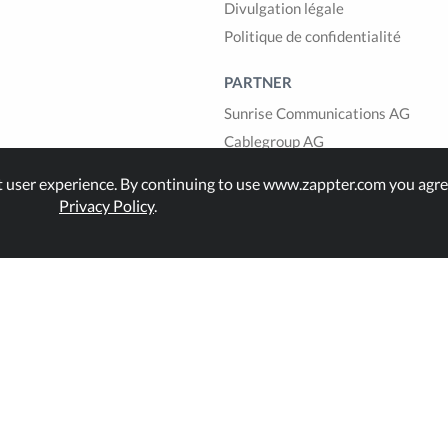
Divulgation légale
Politique de confidentialité
PARTNER
Sunrise Communications AG
Cablegroup AG
Bexio AG
t user experience. By continuing to use www.zappter.com you agre
1GLOBAL
Privacy Policy
.
land.