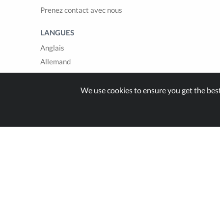
Prenez contact avec nous
LANGUES
Anglais
Allemand
Français
Italien
We use cookies to ensure you get the bes
Espagnol
Built with
in Switzer
© Zappter