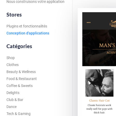
Nous construisons votre application
Stores
Plugins et fonctionnalités
Conception d'applications
Catégories
Shop
Clothes
Beauty & Wellness
Food & Restaurant
Coffee & Sweets
Delights
Club & Bar
Dance
Tech & Gaming