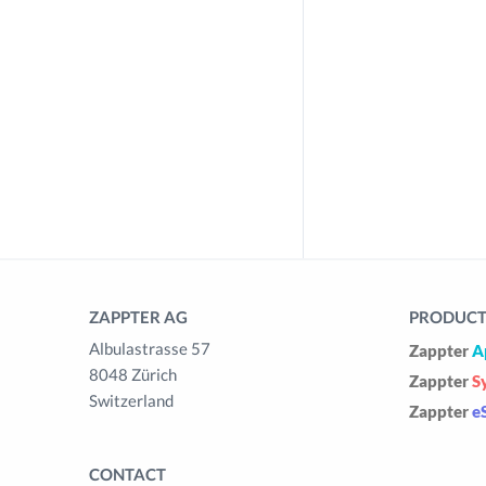
ZAPPTER AG
PRODUCTS
Albulastrasse 57
Zappter
A
8048 Zürich
Zappter
S
Switzerland
Zappter
e
CONTACT