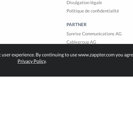
Divulgation légale
Politique de confidentialité
PARTNER
Sunrise Communications AG
Cablegroup AG
Bexio AG
t user experience. By continuing to use www.zappter.com you agre
1GLOBAL
Privacy Policy
.
land.