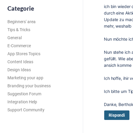
ich bin wieder 
Categorie
durch eine Akti
Update zu mach
Beginners' area
mehr, weshalb 
Tips & Tricks
General
Nun möchte ich 
E-Commerce
Nun stehe ich a
App Stores Topics
gefüllt. Wie a
Content Ideas
ansich komme i
Design Ideas
Marketing your app
Ich hoffe, ihir
Branding your business
Ich bitte um T
Suggestion Forum
Integration Help
Danke, Berthol
Support Community
Rispondi