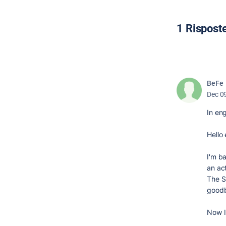
1 Rispost
BeFe
Dec 0
In eng
Hello
I'm b
an ac
The S
goodb
Now I