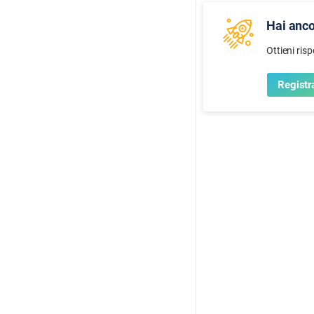
Hai anc
Ottieni ris
Registra