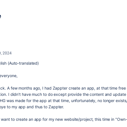
e
9, 2024
lish (Auto-translated)
 everyone,
ack. A few months ago, I had Zappter create an app, at that time free
tion. I didn't have much to do except provide the content and update i
HG was made for the app at that time, unfortunately, no longer exists,
ye to my app and thus to Zappter.
 want to create an app for my new website/project, this time in "Own-