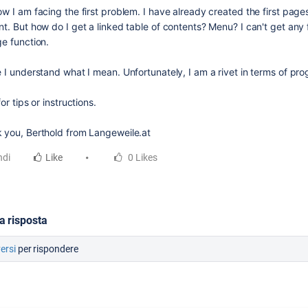
w I am facing the first problem. I have already created the first page
t. But how do I get a linked table of contents? Menu? I can't get any 
ge function.
e I understand what I mean. Unfortunately, I am a rivet in terms of pr
for tips or instructions.
 you, Berthold from Langeweile.at
ndi
Like
0 Likes
a risposta
versi
per rispondere