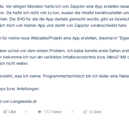
da. Vor einigen Monaten hatte ich von Zappter eine App erstellen lass
on. Da hatte ich nicht viel zu tun, ausser die Inhalte bereitzustellen u
en. Die SHG für die die App damals gemacht wurde, gibt es inzwisch
ich mich von meiner App und damit von Zappter verabschiedet hate.
für meine neue Webseite/Projekt eine App erstellen, diesmal in "Eige
ber schon vor dem ersten Problem. Ich babe bereits erste Seiten erste
ber bekomme ich nun ein verlinktes Inhaltsverzeichnis bzw. Menü? Mit
ch nicht weiter.
 versteht, was ich meine. Programmiertechnisch bin ich leider eine Niete
ipps bzw. Anleitungen.
d von Langeweile.at
Like
112 Views
0 Likes