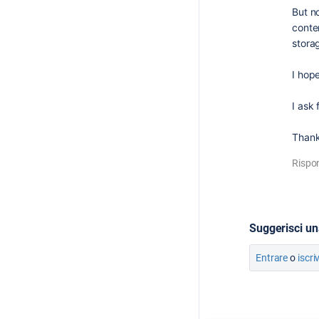
But no
conten
stora
I hop
I ask 
Thank
Rispo
Suggerisci un
Entrare
o
iscri