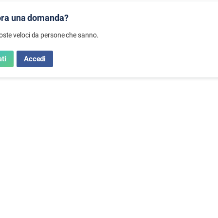
ora una domanda?
poste veloci da persone che sanno.
ti
Accedi