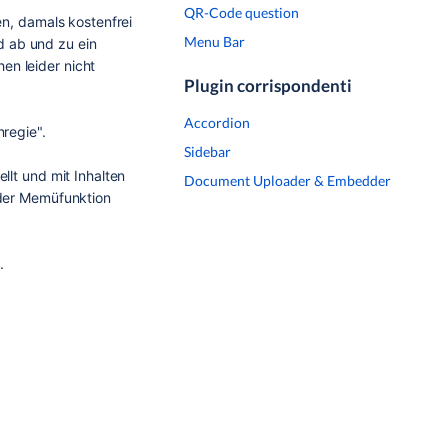
QR-Code question
en, damals kostenfrei
Menu Bar
nd ab und zu ein
en leider nicht
Plugin corrispondenti
Accordion
nregie".
Sidebar
llt und mit Inhalten
Document Uploader & Embedder
 der Memüfunktion
.