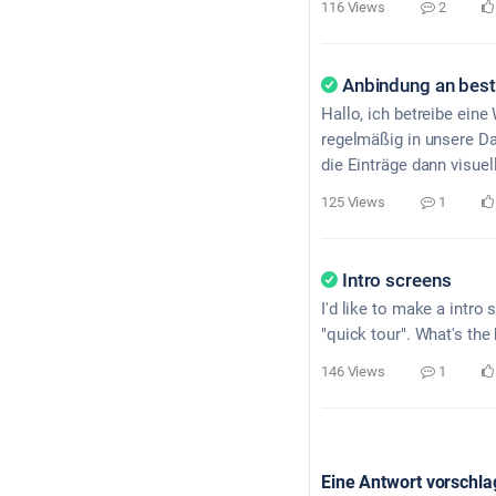
116 Views
2
Anbindung an best
Hallo, ich betreibe eine
regelmäßig in unsere Da
die Einträge dann visuel
125 Views
1
Intro screens
I'd like to make a intr
"quick tour". What's the
146 Views
1
Eine Antwort vorschl