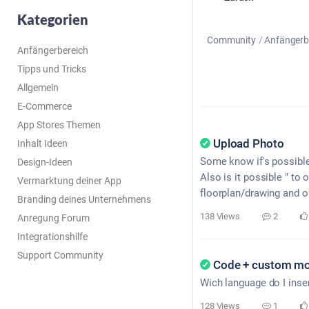
Kategorien
Community
Anfängerb
Anfängerbereich
Tipps und Tricks
Allgemein
E-Commerce
App Stores Themen
Upload Photo
Inhalt Ideen
Some know if's possible
Design-Ideen
Also is it possible " to
Vermarktung deiner App
floorplan/drawing and op
Branding deines Unternehmens
138 Views
2
Anregung Forum
Integrationshilfe
Support Community
Code + custom mo
Wich language do I inse
128 Views
1