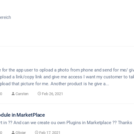
ereich
 for the app user to opload a photo from phone and send for me/ gi
 opload a link/copy link and give me access I want my customer to tak
load that picture for me. Another product is he give a...
0
Carsten
Feb 26, 2021
dule in MarketPlace
rt in ?? And can we create ou own Plugins in Marketplace ?? Thanks
0
Olivier
Feb 17, 2021