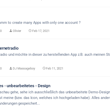
gramm to create many Apps with only one account ?
0
Olivier
Feb 17, 2021
ternetradio
etradio und möchte in dieser zu herstellenden App z.B. auch meinen S
0
DJ Massageboy
Feb 11, 2021
es - unbearbeitetes - Design
schau gehe, sehe ich ausschließlich das unbearbeitete Demo-Design
ist meine (bzw. das Icon, welches ich hochgeladen habe). Alles ander
Änderungen gespeichert...