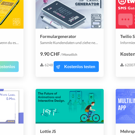
Formulargenerator
Twilio
Trinkgeld ist eine Kultur; wenn du es mit festgelegten Kontrollen rationalisieren kannst, verbessert es die Kultur deines Unternehmens. Dieses Plugin macht genau das; verwalte, wie du mit Trinkgeld umgehen willst.
Sammle Kundendaten und ziehe neue Erkenntnisse daraus, um sowohl das Geschäft als auch das Kundenerlebnis zu verbessern. Mit diesem Plugin kannst du ganze Formulare entwerfen, die diese Aufgabe für dich übernehmen.
9.90 CHF
Kosten
/ Monatlich
62481
6200
ostenlos
Kostenlos testen
Lottie JS
Mehrsp