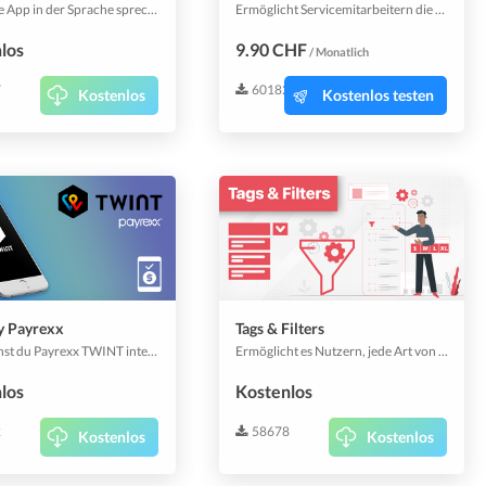
Lass deine App in der Sprache sprechen, die deine Kunden sprechen. Füge jede beliebige Sprache hinzu, übersetze deine gesamte App mit nur einem Klick.
Ermöglicht Servicemitarbeitern die Abholung und Zustellung von Artikeln.
los
9.90 CHF
/ Monatlich
7
60182
Kostenlos
Kostenlos testen
y Payrexx
Tags & Filters
Jetzt kannst du Payrexx TWINT integrieren. Richte es ein, nutze es, um deinen Nutzern mit einem bequemen Bezahlverfahren für Online-Shops, App-Shops, mit dem Smartphone oder Tablet zu bewegen.
Ermöglicht es Nutzern, jede Art von Inhalt einfach zu filtern!
los
Kostenlos
2
58678
Kostenlos
Kostenlos