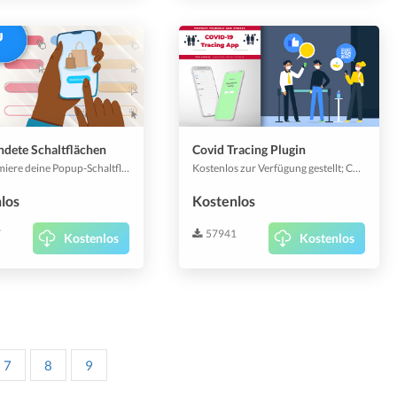
dete Schaltflächen
Covid Tracing Plugin
Transformiere deine Popup-Schaltflächen so, dass sie abgerundet und schick aussehen.
Kostenlos zur Verfügung gestellt; Covid Tracing Plugin jetzt verfügbar. Einfach installieren, konfigurieren und loslegen. Einfacher Self-Check-In deiner Gäste oder scanne den QR-Code deiner Gäste mit der Covid Tracing Scanner Station.
los
Kostenlos
7
57941
Kostenlos
Kostenlos
7
8
9