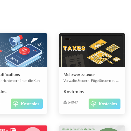
tifications
Mehrwertssteuer
Push-Nachrichten erhöhen die Kundenbindung, das Engagement und die Konversionen, indem du in Echtzeit personalisierte Nachrichten zu den am besten geeigneten Zeitpunkten versendest.
Verwalte Steuern. Füge Steuern zu Artikeln oder zu Containern wie Kategorien oder Angeboten hinzu, die Verkaufsartikel enthalten. Steuern können angepasst werden, um deinen Vorschriften zu entsprechen.
los
Kostenlos
1
64047
Kostenlos
Kostenlos