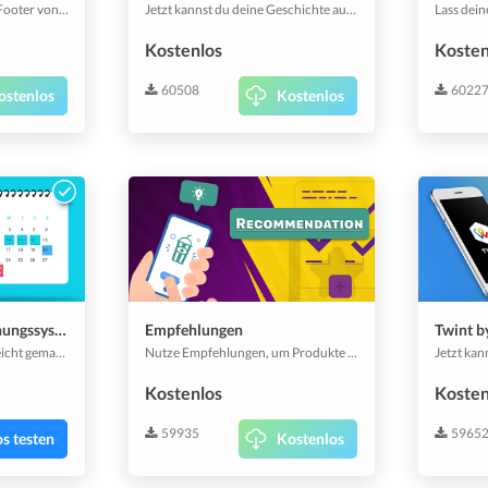
Du kannst den Standard-Footer von Zappter mit deiner Marke versehen und den Inhalt anpassen, der am besten über dein Unternehmen spricht.
Jetzt kannst du deine Geschichte auch mit Lottie, der Zukunft der Animation, erzählen, um noch mehr zu beeindrucken. Egal, ob es sich um eine selbst entworfene Animation handelt oder um etwas, das du aus dem Regal genommen hast, dieses Plugin zeigt es in deiner App mit nur ein paar einfachen Schritten mit deinem bevorzugten Verhalten.
Kostenlos
Kosten
60508
6022
ostenlos
Kostenlos
Reservierung- & Buchungssystem
Empfehlungen
Twint b
Online-Reservierungen leicht gemacht! Aktiviere dieses Plugin und erlaube deinen App-Nutzern, Reservierungen und Buchungen vorzunehmen. Alle Branchen können es wegen der einfachen Handhabung von Ressourcen und der Verfügbarkeitsprüfung nutzen. Ein fantastischer anpassbarer Kalender erwartet dich, um deine Buchungen effizient zu verwalten.
Nutze Empfehlungen, um Produkte und Dienstleistungen weiterzuverkaufen. Gleichzeitig zeigst du deinen Kunden, dass du ihre Bedürfnisse vorausahnst. Zeige deinen Kunden andere Artikel oder sogar eine ganze Kategorie, die für sie interessant sein könnten.
Kostenlos
Kosten
59935
5965
s testen
Kostenlos