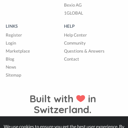
Bexio AG
1GLOBAL
LINKS
HELP
Register
Help Center
Login
Community
Marketplace
Questions & Answers
Blog
Contact
News
Sitemap
Built with
in
Switzerland.
We use cookies to ensure you get the best user experience. By
© Zappter