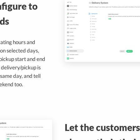
nfigure to
ds
rating hours and
on selected days,
pickup start and end
f delivery/pickup is
 same day, and tell
ekend too.
Let the customers