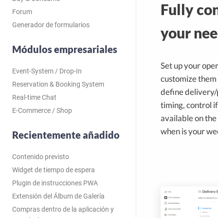
Fully co
Forum
Generador de formularios
your nee
Módulos empresariales
Set up your ope
Event-System / Drop-In
customize them 
Reservation & Booking System
define delivery/
Real-time Chat
timing, control i
E-Commerce / Shop
available on the
when is your we
Recientemente añadido
Contenido previsto
Widget de tiempo de espera
Plugin de instrucciones PWA
Extensión del Álbum de Galería
Compras dentro de la aplicación y