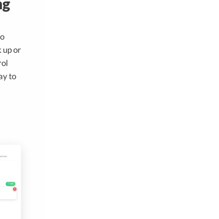
ng
to
k up or
rol
ay to