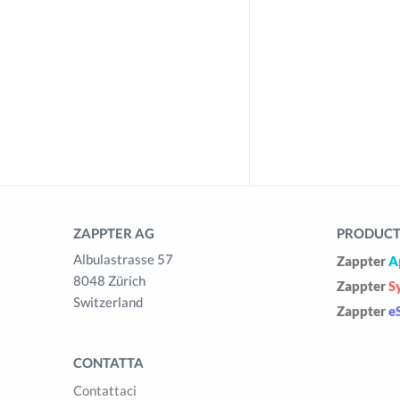
ZAPPTER AG
PRODUCTS
Albulastrasse 57
Zappter
A
8048 Zürich
Zappter
S
Switzerland
Zappter
e
CONTATTA
Contattaci