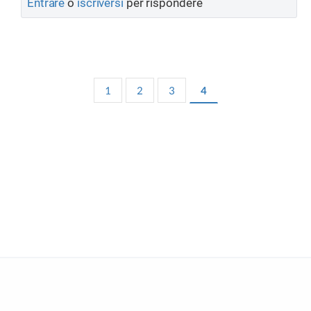
Entrare
o
iscriversi
per rispondere
1
2
3
4