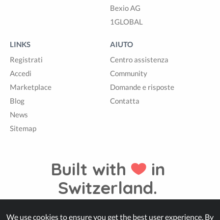
Bexio AG
1GLOBAL
LINKS
AIUTO
Registrati
Centro assistenza
Accedi
Community
Marketplace
Domande e risposte
Blog
Contatta
News
Sitemap
Built with
in
Switzerland.
We use cookies to ensure you get the best user experience. By
© Zappter