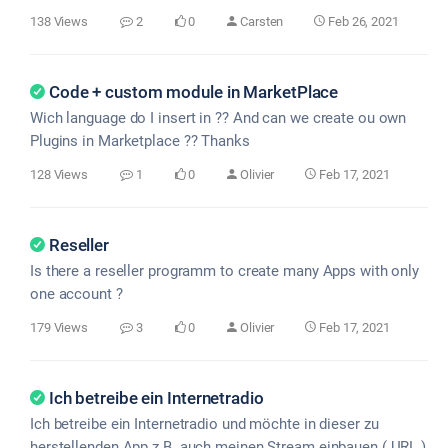
138 Views
2
0
Carsten
Feb 26, 2021
Code + custom module in MarketPlace
Wich language do I insert in ?? And can we create ou own
Plugins in Marketplace ?? Thanks
128 Views
1
0
Olivier
Feb 17, 2021
Reseller
Is there a reseller programm to create many Apps with only
one account ?
179 Views
3
0
Olivier
Feb 17, 2021
Ich betreibe ein Internetradio
Ich betreibe ein Internetradio und möchte in dieser zu
herstellenden App z.B. auch meinen Stream einbauen ( URL )