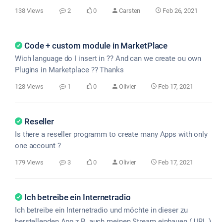
138 Views
2
0
Carsten
Feb 26, 2021
Code + custom module in MarketPlace
Wich language do I insert in ?? And can we create ou own
Plugins in Marketplace ?? Thanks
128 Views
1
0
Olivier
Feb 17, 2021
Reseller
Is there a reseller programm to create many Apps with only
one account ?
179 Views
3
0
Olivier
Feb 17, 2021
Ich betreibe ein Internetradio
Ich betreibe ein Internetradio und möchte in dieser zu
herstellenden App z.B. auch meinen Stream einbauen ( URL )