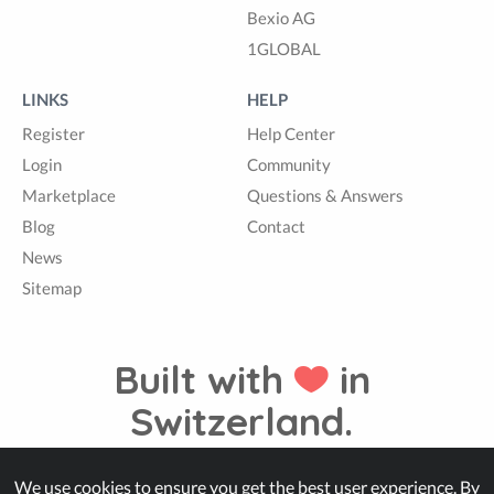
Bexio AG
1GLOBAL
LINKS
HELP
Register
Help Center
Login
Community
Marketplace
Questions & Answers
Blog
Contact
News
Sitemap
Built with
in
Switzerland.
We use cookies to ensure you get the best user experience. By
© Zappter