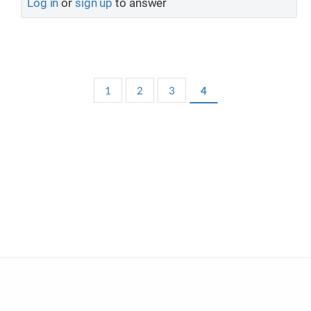
Log in
or
sign up
to answer
1
2
3
4